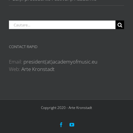
Cautare...
CONTACT RAPID
Email:
president(at)academyofmusic.eu
Web:
Arte Kronstadt
Copyright 2020 - Arte Kronstadt
Facebook
YouTube