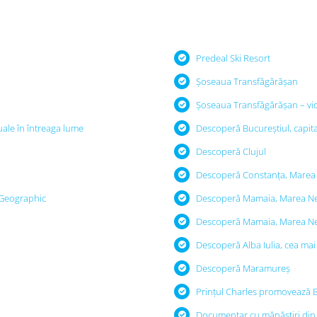
Predeal Ski Resort
Șoseaua Transfăgărășan
Șoseaua Transfăgărășan – vi
uale în întreaga lume
Descoperă Bucureștiul, capit
Descoperă Clujul
Descoperă Constanța, Marea
 Geographic
Descoperă Mamaia, Marea N
Descoperă Mamaia, Marea N
Descoperă Alba Iulia, cea ma
Descoperă Maramureș
Prințul Charles promovează 
Documentar cu mănăstiri din 