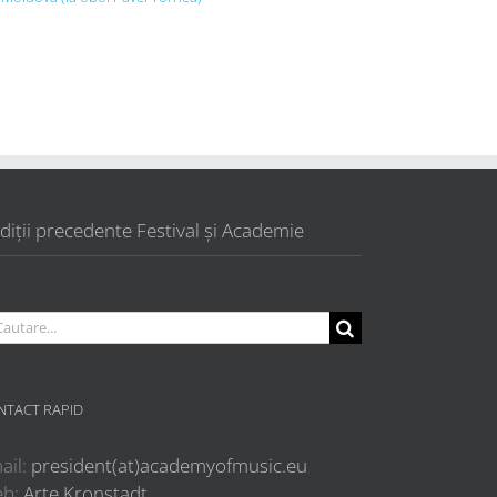
diții precedente Festival și Academie
utare...
NTACT RAPID
ail:
president(at)academyofmusic.eu
eb:
Arte Kronstadt