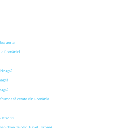
deo aerian
ala României
 Neagră
eagră
eagră
i frumoasă cetate din România
Bucovina
Moldova (la oboi Pavel Tornea)