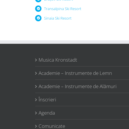
Transalpina Ski Resort
Sinaia Ski Resort
Musica Kronstadt
Academie – Instrumente de Lemn
Academie – Instrumente de Alămuri
Înscrieri
Agenda
Comunicate