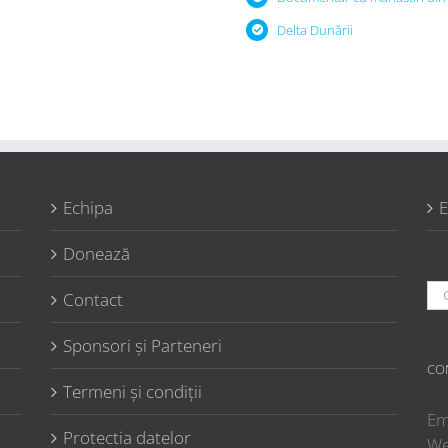
Delta Dunării
Echipa
E
Donează
Ca
Contact
Sponsori şi Parteneri
CO
Termeni şi condiţii
Em
Protectia datelor
W