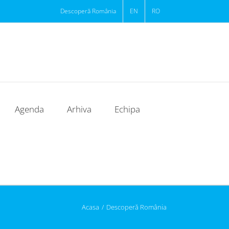
Descoperă România
EN
RO
Agenda
Arhiva
Echipa
Acasa
/
Descoperă România