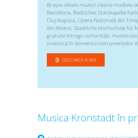
Brașov elitele muzicii clasice modiale
Barcelona, Badisches Statskapelle Karl
Cluj-Napoca, Opera Națională din Timi
din Milano, Staatliche Hochschule für 
gratuite întregii comunități, mastercla
inventică în domeniul instrumentelor de 
DESCARCĂ FLYER
Musica Kronstadt în p