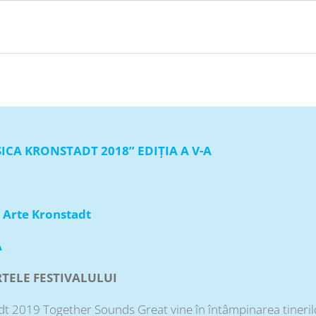
CA KRONSTADT 2018” EDIȚIA A V-A
 Arte Kronstadt
A
RTELE FESTIVALULUI
 2019 Together Sounds Great vine în întâmpinarea tinerilor a