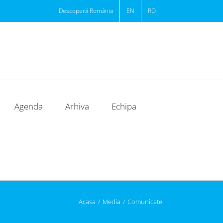
Descoperă România
EN
RO
Agenda
Arhiva
Echipa
Acasa
/
Media
/
Comunicate