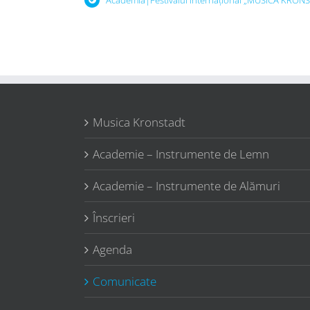
Academia|Festivalul Internațional „MUSICA KRONSTA
Musica Kronstadt
Academie – Instrumente de Lemn
Academie – Instrumente de Alămuri
Înscrieri
Agenda
Comunicate