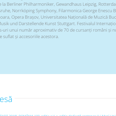
 de la Berliner Philharmoniker, Gewandhaus Leipzig, Rotter
sruhe, Norrköping Symphony, Filarmonica George Enescu Bu
șoara, Opera Brașov, Universitatea Națională de Muzică Buc
Musik und Darstellende Kunst Stuttgart. Festivalul Internaț
ss-uri unui număr aproximativ de 70 de cursanți români și n
suflat și accesoriile acestora.
resă