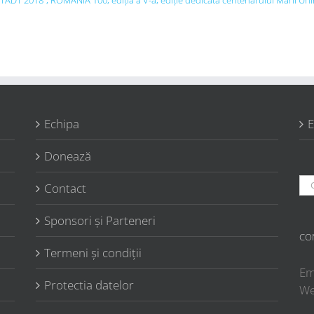
DT 2018”, ROMÂNIA 100, ediția a V-a, ediție dedicată centenarului Marii Uni
Echipa
E
Donează
Ca
Contact
Sponsori şi Parteneri
CO
Termeni şi condiţii
Em
Protectia datelor
W