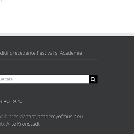
ri
diții precedente Festival și Academie
utare...
NTACT RAPID
ail:
president(at)academyofmusic.eu
eb:
Arte Kronstadt