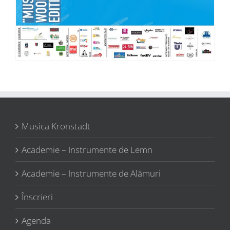
Musica Kronstadt
Academie – Instrumente de Lemn
Academie – Instrumente de Alămuri
Înscrieri
Agenda