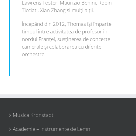
Lawrens Foster, Maurizio Benini, Robin
Ticciati, Xian Zhang și mulţi alţii.
Începând din 2012, Thomas îşi împarte
timpul între activitatea de profesor în
nordul Franței, susţinerea de concerte
camerale și colaborarea cu diferite
orchestre.
Musica Kronstadt
Academie – Instrumente de Lemn