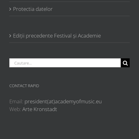
Protectia datelor
Ediții precedente Festival și Academie
Cautare...
CONTACT RAPID
Email:
president(at)academyofmusic.eu
Web:
Arte Kronstadt