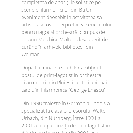
completată de apariţiile solistice pe
scenele filarmonicilor din Ba Un
eveniment deosebit în activitatea sa
artistică a fost interpretarea concertului
pentru fagot şi orchestră, compus de
Johann Melchior Molter, descoperit de
curând în arhivele bibliotecii din
Weimar.
După terminarea studiilor a obţinut
postul de prim-fagotist în orchestra
Filarmonicii din Ploieşti iar trei ani mai
târziu în Filarmonica “George Enescu”.
Din 1990 trăiește în Germania unde s-a
specializat la clasa profesorului Walter
Urbach, din Nürnberg. Între 1991 şi
2001 a ocupat poziţii de solo-fagotist în
diferite orchestre iar din 2001 este