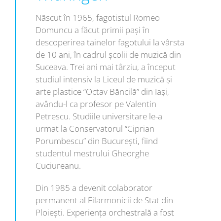
Nãscut în 1965, fagotistul Romeo
Domuncu a făcut primii paşi în
descoperirea tainelor fagotului la vârsta
de 10 ani, în cadrul şcolii de muzică din
Suceava. Trei ani mai târziu, a început
studiul intensiv la Liceul de muzică şi
arte plastice “Octav Băncilă” din Iaşi,
avându-l ca profesor pe Valentin
Petrescu. Studiile universitare le-a
urmat la Conservatorul “Ciprian
Porumbescu” din Bucureşti, fiind
studentul mestrului Gheorghe
Cuciureanu.
Din 1985 a devenit colaborator
permanent al Filarmonicii de Stat din
Ploieşti. Experienţa orchestrală a fost