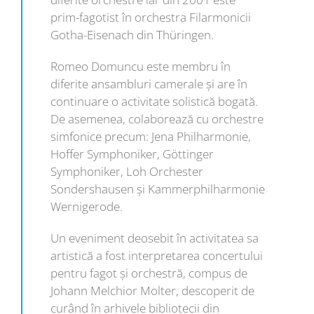
prim-fagotist în orchestra Filarmonicii
Gotha-Eisenach din Thüringen.
Romeo Domuncu este membru în
diferite ansambluri camerale şi are în
continuare o activitate solistică bogată.
De asemenea, colaborează cu orchestre
simfonice precum: Jena Philharmonie,
Hoffer Symphoniker, Göttinger
Symphoniker, Loh Orchester
Sondershausen şi Kammerphilharmonie
Wernigerode.
Un eveniment deosebit în activitatea sa
artistică a fost interpretarea concertului
pentru fagot şi orchestră, compus de
Johann Melchior Molter, descoperit de
curând în arhivele bibliotecii din