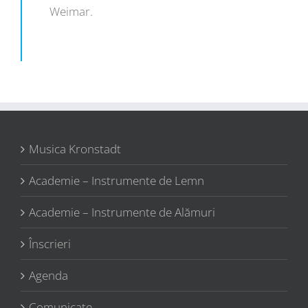
Weimar.
Musica Kronstadt
Academie – Instrumente de Lemn
Academie – Instrumente de Alămuri
Înscrieri
Agenda
Comunicate