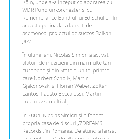
Köln, unde și-a început colaborarea cu
WDR Rundfunkorchester și cu
Remembrance Band-ul lui Ed Schuller. În
această perioadă, a lansat, de
asemenea, proiectul de succes Balkan
Jazz.
În ultimii ani, Nicolas Simion a activat
alături de muzicieni din mai multe țări
europene și din Statele Unite, printre
care Norbert Scholly, Martin
Gjakonovski și Florian Weber, Zoltan
Lantos, Fausto Beccalossi, Martin
Lubenov și mulți alții.
În 2004, Nicolas Simion și-a fondat
propria casă de discuri „7DREAMS
Records”, în România. De atunci a lansat
mai mult de 20 de albume, printre care