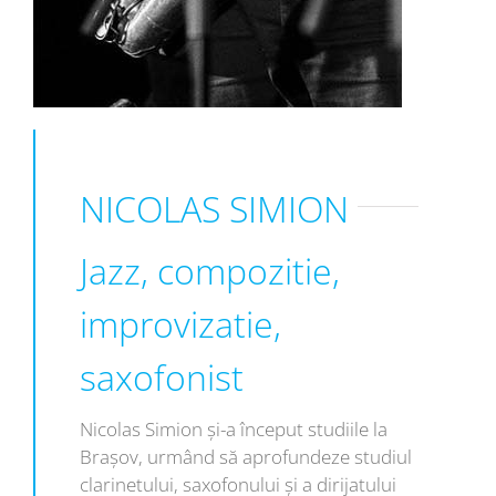
NICOLAS SIMION
Jazz, compozitie,
improvizatie,
saxofonist
Nicolas Simion și-a început studiile la
Brașov, urmând să aprofundeze studiul
clarinetului, saxofonului și a dirijatului