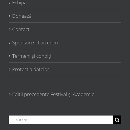
Echipa
Donează
Contact
Sponsori şi Parteneri
Termeni şi condiţii
Protectia datelor
Ediții precedente Festival și Academie
Cautare...