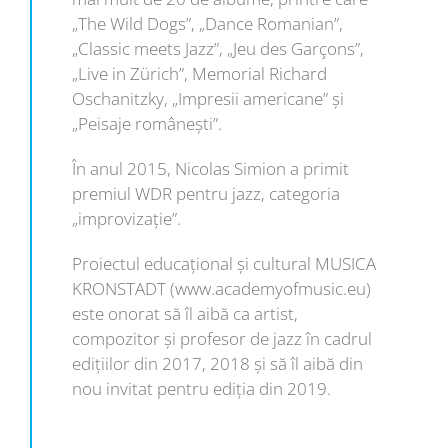
„The Wild Dogs”, „Dance Romanian”,
„Classic meets Jazz”, „Jeu des Garçons”,
„Live in Zürich”, Memorial Richard
Oschanitzky, „Impresii americane” și
„Peisaje românești”.
În anul 2015, Nicolas Simion a primit
premiul WDR pentru jazz, categoria
„improvizație”.
Proiectul educațional și cultural MUSICA
KRONSTADT (www.academyofmusic.eu)
este onorat să îl aibă ca artist,
compozitor și profesor de jazz în cadrul
edițiilor din 2017, 2018 și să îl aibă din
nou invitat pentru ediția din 2019.