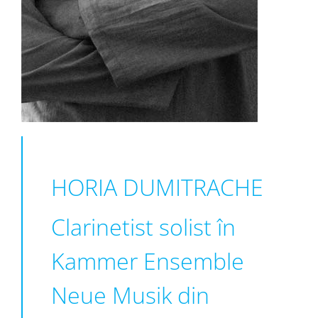
HORIA DUMITRACHE
Clarinetist solist în
Kammer Ensemble
Neue Musik din