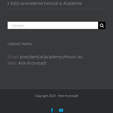
Ediții precedente Festival și Academie
Cautare...
CONTACT RAPID
Email:
president(at)academyofmusic.eu
Web:
Arte Kronstadt
Copyright 2020 - Arte Kronstadt
Facebook
YouTube