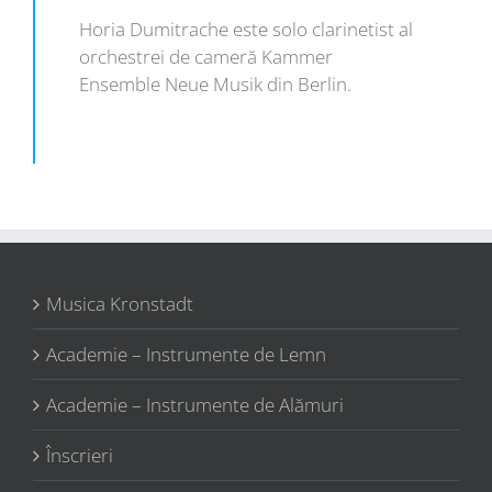
Horia Dumitrache este solo clarinetist al
orchestrei de cameră Kammer
Ensemble Neue Musik din Berlin.
Musica Kronstadt
Academie – Instrumente de Lemn
Academie – Instrumente de Alămuri
Înscrieri