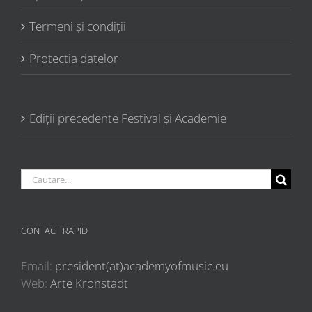
Termeni şi condiţii
Protectia datelor
Ediții precedente Festival și Academie
Cautare...
CONTACT RAPID
Email:
president(at)academyofmusic.eu
Web:
Arte Kronstadt