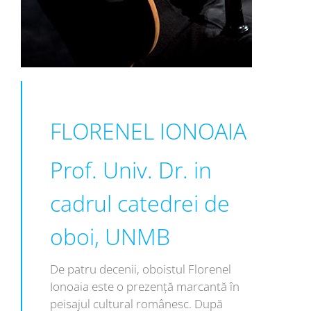
FLORENEL IONOAIA
Prof. Univ. Dr. in
cadrul catedrei de
oboi, UNMB
De patru decenii, oboistul Florenel
Ionoaia este o prezenţă marcantă în
peisajul cultural românesc. După