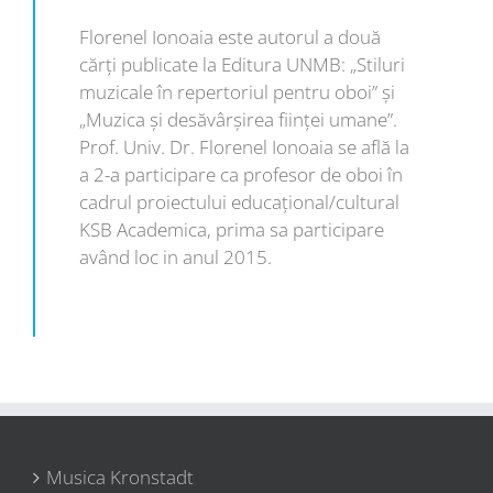
Florenel Ionoaia este autorul a două
cărţi publicate la Editura UNMB: „Stiluri
muzicale în repertoriul pentru oboi” şi
„Muzica şi desăvârşirea fiinţei umane”.
Prof. Univ. Dr. Florenel Ionoaia se află la
a 2-a participare ca profesor de oboi în
cadrul proiectului educațional/cultural
KSB Academica, prima sa participare
având loc in anul 2015.
Musica Kronstadt