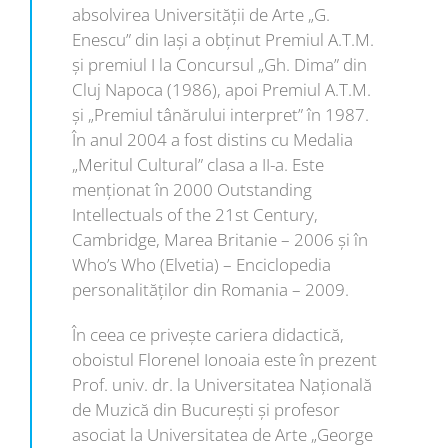
absolvirea Universităţii de Arte „G.
Enescu” din Iaşi a obţinut Premiul A.T.M.
şi premiul I la Concursul „Gh. Dima” din
Cluj Napoca (1986), apoi Premiul A.T.M.
şi „Premiul tânărului interpret” în 1987.
În anul 2004 a fost distins cu Medalia
„Meritul Cultural” clasa a II-a. Este
menţionat în 2000 Outstanding
Intellectuals of the 21st Century,
Cambridge, Marea Britanie – 2006 şi în
Who’s Who (Elvetia) – Enciclopedia
personalităţilor din Romania – 2009.
În ceea ce priveşte cariera didactică,
oboistul Florenel Ionoaia este în prezent
Prof. univ. dr. la Universitatea Naţională
de Muzică din Bucureşti şi profesor
asociat la Universitatea de Arte „George