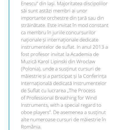
Enescu” din Iaşi. Majoritatea discipolilor
săi sunt astăzi membri ai unor
importante orchestre din ţară sau din
străinătate. Este invitat în mod constant
ca membru în juriile concursurilor
naţionale şi internaţionale dedicate
instrumentelor de suflat. In anul 2013 a
fost profesor invitat la Academia de
Muzică Karol Lipinski din Wroclaw
(Polonia), unde a susţinut cursuri de
măiestrie şi a participat şi la Conferinţa
Internaţională dedicată Instrumentelor
de Suflat cu lucrarea „The Process
of Professional Breathing for Wind
Instruments, with a special regard to
oboe players”. De asemenea a susţinut
alte numeroase cursuri de măiestrie în
România.