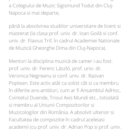
a Colegiului de Muzic Sigismund Todut din Cluj-
Napoca si mai departe,
pânã la absolvirea studiilor universitare de licent si
masterat (la clasa prof. univ. dr. loan Goilă si conf.
univ. dr. Flavius Trif, în cadrul Academiei Nationale
de Muzică Gheorghe Dima din Cluj-Napoca).
Mentori la disciplina muzică de camer i-au fost:
prof. univ. dr. Ferenc László, prof. univ. dr.
Veronica Negreanu si conf. univ. dr. Razvan
Poptean. Este activ atât ca solist cât si ca membru
în diferite ans-ambluri, cum ar fi Ansamblul AdHoc,
Cvintetul Duende, Trioul Axis Mundi etc., totodatã
si membru al Uniunii Compozitorilor si
Muzicologilor din România. A absolvit ulterior si
Facultatea de compozitie în cadrul aceleiasi
academii (cu prof. univ. dr. Adrian Pop si prof. univ.