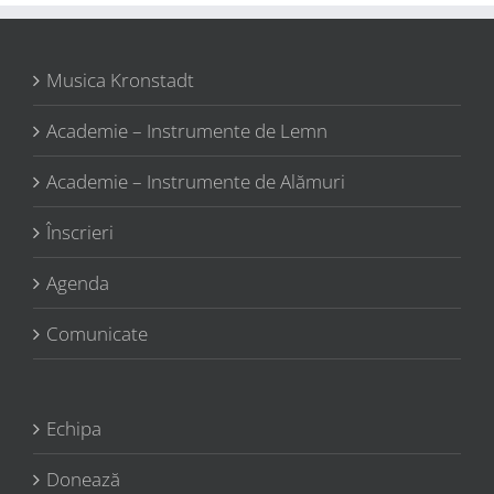
Musica Kronstadt
Academie – Instrumente de Lemn
Academie – Instrumente de Alămuri
Înscrieri
Agenda
Comunicate
Echipa
Donează