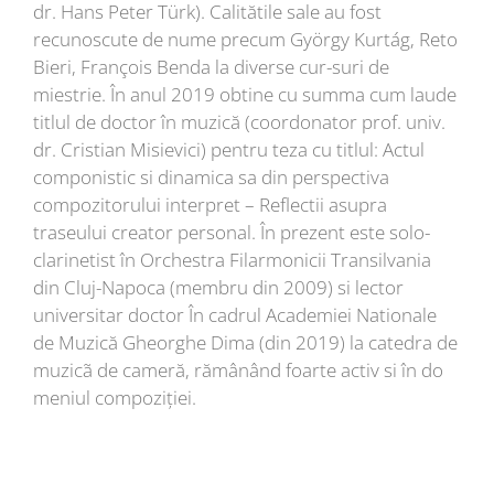
dr. Hans Peter Türk). Calitătile sale au fost
recunoscute de nume precum György Kurtág, Reto
Bieri, François Benda la diverse cur-suri de
miestrie. În anul 2019 obtine cu summa cum laude
titlul de doctor în muzică (coordonator prof. univ.
dr. Cristian Misievici) pentru teza cu titlul: Actul
componistic si dinamica sa din perspectiva
compozitorului interpret – Reflectii asupra
traseului creator personal. În prezent este solo-
clarinetist în Orchestra Filarmonicii Transilvania
din Cluj-Napoca (membru din 2009) si lector
universitar doctor În cadrul Academiei Nationale
de Muzică Gheorghe Dima (din 2019) la catedra de
muzicã de cameră, rămânând foarte activ si în do
meniul compoziției.