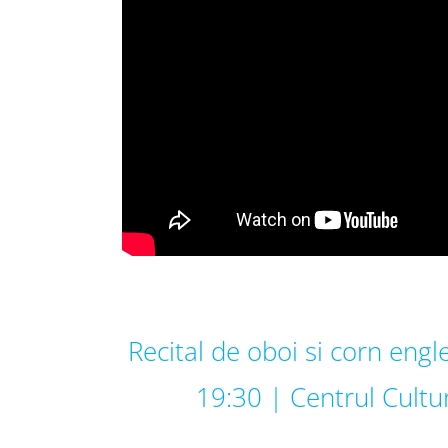
Recital de oboi si corn engl
19:30 | Centrul Cult