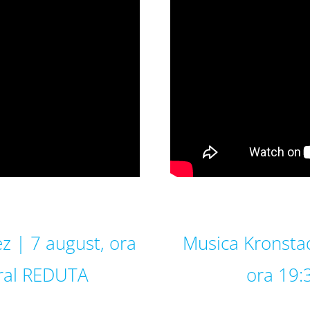
ez | 7 august, ora
Musica Kronsta
ural REDUTA
ora 19:3