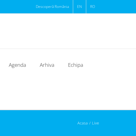
Descoperă România
EN
RO
Agenda
Arhiva
Echipa
Acasa
/
Live