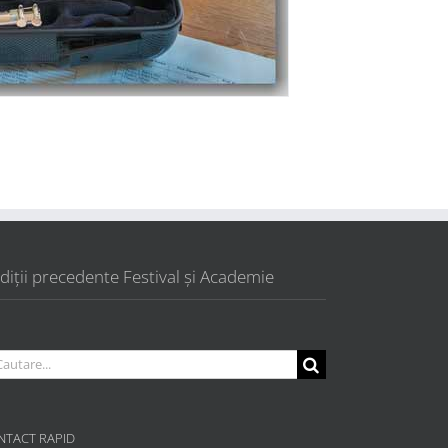
diții precedente Festival și Academie
utare...
NTACT RAPID