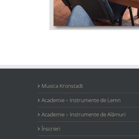
Musica Kronstadt
Academie – Instrumente de Lemn
Academie – Instrumente de Alămuri
Înscrieri