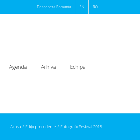
Descoperă România
EN
RO
Agenda
Arhiva
Echipa
Acasa
/
Ediții precedente
/
Fotografii Festival 2018