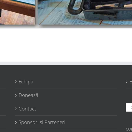
Echipa
E
Donează
Ca
Contact
Sponsori şi Parteneri
CO