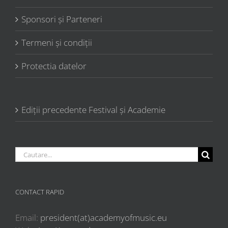
Sponsori şi Parteneri
Termeni şi condiţii
Protectia datelor
Ediții precedente Festival și Academie
Cautare...
CONTACT RAPID
Email:
president(at)academyofmusic.eu