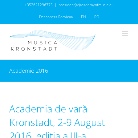
Skip
+352621296775
|
president(at)academyofmusic.eu
to
Descoperă România
EN
RO
content
Academie 2016
Academia de vară
Kronstadt, 2-9 August
2016, ediția a III-a