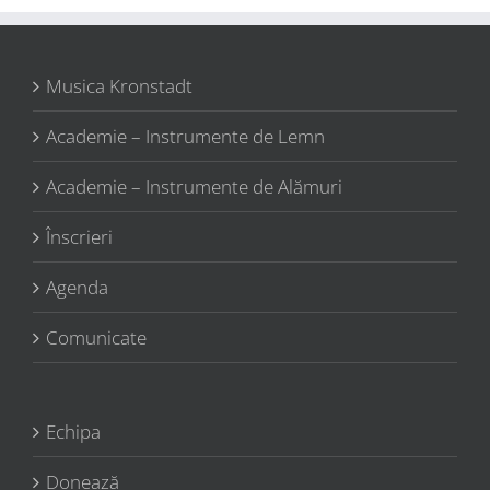
Musica Kronstadt
Academie – Instrumente de Lemn
Academie – Instrumente de Alămuri
Înscrieri
Agenda
Comunicate
Echipa
Donează