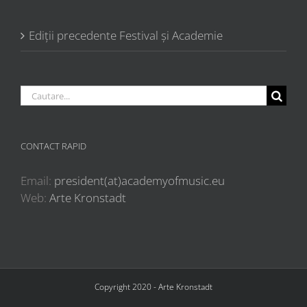
Ediții precedente Festival și Academie
Cautare...
CONTACT RAPID
Email:
president(at)academyofmusic.eu
Web:
Arte Kronstadt
Copyright 2020 - Arte Kronstadt