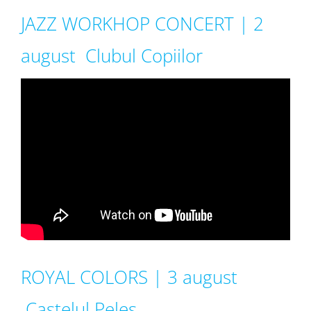
JAZZ WORKHOP CONCERT | 2
august Clubul Copiilor
ROYAL COLORS | 3 august
Castelul Peles