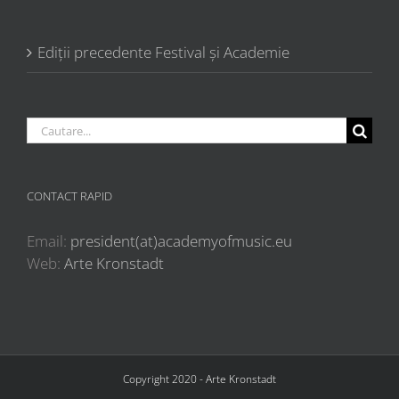
Ediții precedente Festival și Academie
Cautare...
CONTACT RAPID
Email:
president(at)academyofmusic.eu
Web:
Arte Kronstadt
Copyright 2020 - Arte Kronstadt