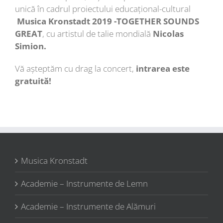
unică în cadrul proiectului educațional-cultural
Musica Kronstadt 201
9 -TOGETHER SOUNDS
GREAT
, cu artistul de talie mondială
Nicolas
Simion.
Vă așteptăm cu drag la concert,
intrarea este
gratuită!
Musica Kronstadt
Academie – Instrumente de Lemn
Academie – Instrumente de Alămuri