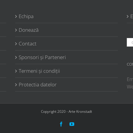
Echipa
E
Donează
Ca
Contact
Sponsori şi Parteneri
CO
Termeni şi condiţii
Em
Protectia datelor
W
Copyright 2020 - Arte Kronstadt
Facebook
YouTube