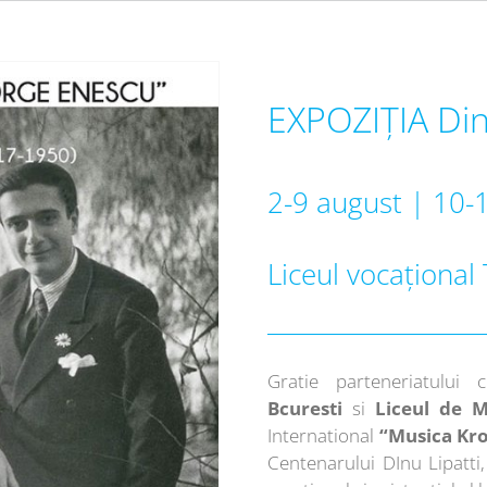
EXPOZIȚIA Din
2-9 august | 10-
Liceul vocațional
Gratie parteneriatului
Bcuresti
si
Liceul de M
International
“Musica Kr
Centenarului DInu Lipatti,