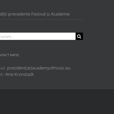
diții precedente Festival și Academie
utare...
NTACT RAPID
ail:
president(at)academyofmusic.eu
eb:
Arte Kronstadt