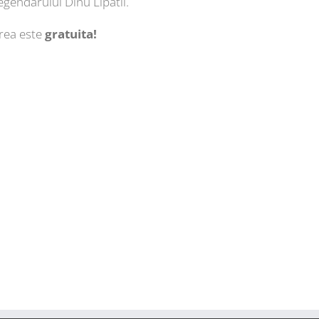
legendarului Dinu Lipatii.
area este
gratuita!