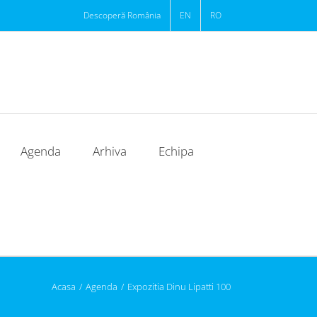
Descoperă România
EN
RO
Agenda
Arhiva
Echipa
Acasa
/
Agenda
/
Expozitia Dinu Lipatti 100