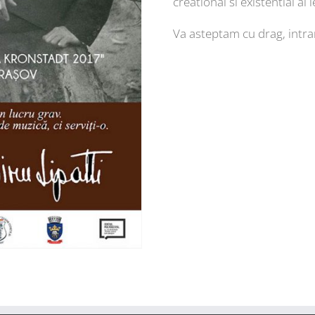
creational si existential al 
Va asteptam cu drag, intr