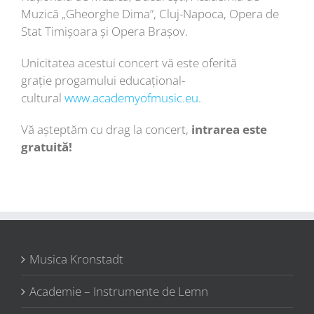
Muzică „Gheorghe Dima”, Cluj-Napoca, Opera de
Stat Timișoara și Opera Brașov.
Unicitatea acestui concert vă este oferită
grație progamului educațional-
cultural
www.academyofmusic.eu
.
Vă așteptăm cu drag la concert,
intrarea este
gratuită!
Musica Kronstadt
Academie – Instrumente de Lemn