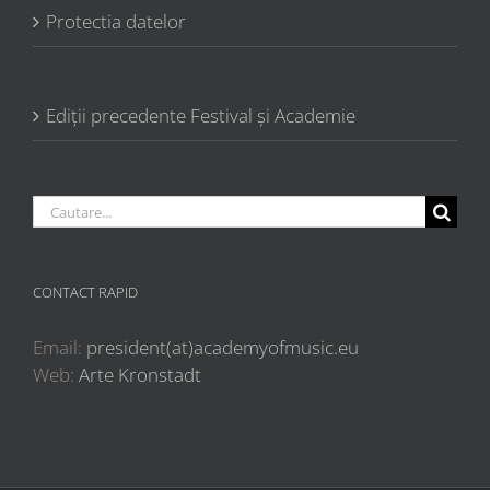
Protectia datelor
Ediții precedente Festival și Academie
Cautare...
CONTACT RAPID
Email:
president(at)academyofmusic.eu
Web:
Arte Kronstadt