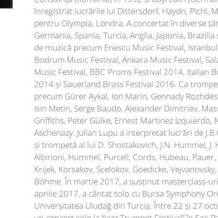
înregistrat lucrările lui Dittersdorf, Haydn, Pichl,
pentru Olympia, Londra. A concertat în diverse țări,
Germania, Spania, Turcia, Anglia, Japonia, Brazilia ș
de muzică precum Enescu Music Festival, Istanbul 
Bodrum Music Festival, Ankara Music Festival, Sal
Music Festival, BBC Proms Festival 2014, Italian 
2014 și Sauerland Brass Festival 2016. Ca trompeti
precum Gürer Aykal, Ion Marin, Gennady Rozhdest
Isin Metin, Serge Baudo, Alexander Dimitriev, Ma
Griffiths, Peter Gülke, Ernest Martinez Izquierdo, N
Aschenazy. Julian Lupu a interpretat lucrări de J.B
și trompetă al lui D. Shostakovich, J.N. Hummel, J.
Albinoni, Hummel, Purcell, Cords, Hubeau, Pauer,
Krijek, Korsakov, Scelokov, Goedicke, Vejvanovsky, K
Böhme. În martie 2017, a susținut masterclass-uri și
aprilie 2017, a cântat solo cu Bursa Symphony Orc
Universitatea Uludağ din Turcia. Între 22 și 27 oc
un concert solo la “Jazz Trumpet Festival” în Sao P