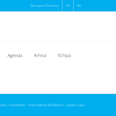
Descoperă România
EN
RO
Agenda
Arhiva
Echipa
casa
/
Academie – Instrumente de Alămuri
/
Julian Lupu