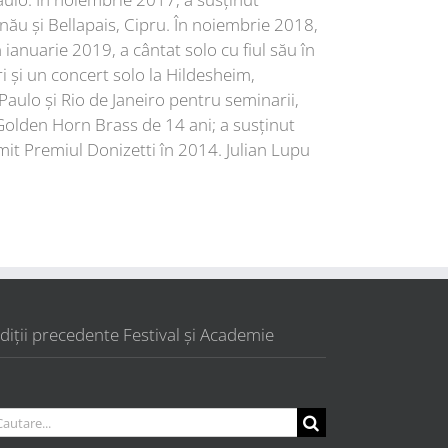
nău și Bellapais, Cipru. În noiembrie 2018,
ianuarie 2019, a cântat solo cu fiul său în
ri și un concert solo la Hildesheim,
Paulo și Rio de Janeiro pentru seminarii,
Golden Horn Brass de 14 ani; a susținut
mit Premiul Donizetti în 2014. Julian Lupu
diții precedente Festival și Academie
utare...