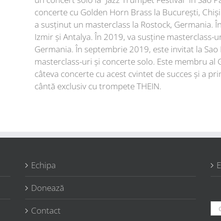
concerte cu Golden Horn Brass la București, Chiși
a susținut un masterclass la Rostock, Germania. În 
Izmir și Antalya. În 2019, va susține masterclass-u
Germania. În septembrie 2019, este invitat la Sao 
masterclass-uri și concerte solo. Este membru al 
câteva concerte cu acest cvintet de succes și a pri
cântă exclusiv cu trompete THEIN.
Echipa
E
Donează
Ca
Contact