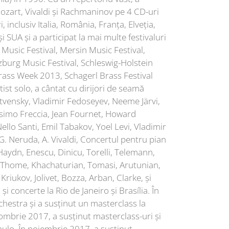
 Mozart, Vivaldi și Rachmaninov pe 4 CD-uri
 inclusiv Italia, România, Franța, Elveția,
i SUA și a participat la mai multe festivaluri
Music Festival, Mersin Music Festival,
zburg Music Festival, Schleswig-Holstein
Brass Week 2013, Schagerl Brass Festival
st solo, a cântat cu dirijori de seamă
vensky, Vladimir Fedoseyev, Neeme Järvi,
ssimo Freccia, Jean Fournet, Howard
ello Santi, Emil Tabakov, Yoel Levi, Vladimir
.G. Neruda, A. Vivaldi, Concertul pentru pian
 Haydn, Enescu, Dinicu, Torelli, Telemann,
 Thome, Khachaturian, Tomasi, Arutunian,
riukov, Jolivet, Bozza, Arban, Clarke, și
 concerte la Rio de Janeiro și Brasília. În
hestra și a susținut un masterclass la
tombrie 2017, a susținut masterclass-uri și
aulo. În noiembrie 2017, a susținut