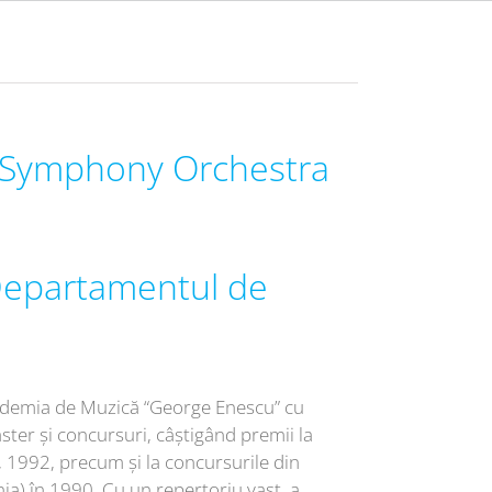
t Symphony Orchestra
Departamentul de
cademia de Muzică “George Enescu” cu
ster și concursuri, câștigând premii la
 1992, precum și la concursurile din
a) în 1990. Cu un repertoriu vast, a