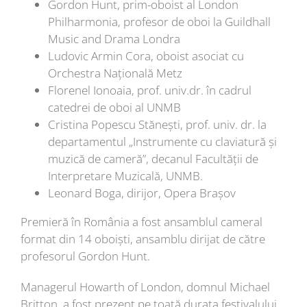
Gordon Hunt, prim-oboist al London
Philharmonia, profesor de oboi la Guildhall
Music and Drama Londra
Ludovic Armin Cora, oboist asociat cu
Orchestra Națională Metz­­­­­­­
Florenel Ionoaia, prof. univ.dr. în cadrul
catedrei de oboi al UNMB
Cristina Popescu Stănești, prof. univ. dr. la
departamentul „Instrumente cu claviatură şi
muzică de cameră”, decanul Facultăţii de
Interpretare Muzicală, UNMB.
Leonard Boga, dirijor, Opera Brașov
Premieră în România a fost ansamblul cameral
format din 14 oboiști, ansamblu dirijat de către
profesorul Gordon Hunt.
Managerul Howarth of London, domnul Michael
Britton, a fost prezent pe toată durata festivalului