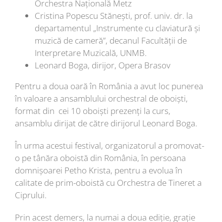
Orchestra Națională Metz
Cristina Popescu Stănești, prof. univ. dr. la
departamentul „Instrumente cu claviatură şi
muzică de cameră”, decanul Facultăţii de
Interpretare Muzicală, UNMB.
Leonard Boga, dirijor, Opera Brasov
Pentru a doua oară în România a avut loc punerea
în valoare a ansamblului orchestral de oboiști,
format din cei 10 oboiști prezenți la curs,
ansamblu dirijat de către dirijorul Leonard Boga.
În urma acestui festival, organizatorul a promovat-
o pe tânăra oboistă din România, în persoana
domnișoarei Petho Krista, pentru a evolua în
calitate de prim-oboistă cu Orchestra de Tineret a
Ciprului.
Prin acest demers, la numai a doua ediție, grație