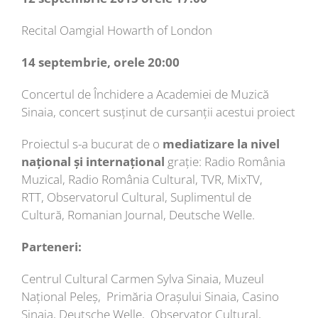
Recital Oamgial Howarth of London
14 septembrie, orele 20:00
Concertul de Închidere a Academiei de Muzică
Sinaia, concert susținut de cursanții acestui proiect
Proiectul s-a bucurat de o
mediatizare la nivel
na
ț
ional
ș
i interna
ț
ional
grație: Radio România
Muzical, Radio România Cultural, TVR, MixTV,
RTT, Observatorul Cultural, Suplimentul de
Cultură, Romanian Journal, Deutsche Welle.
Parteneri:
Centrul Cultural Carmen Sylva Sinaia, Muzeul
Național Peleș, Primăria Orașului Sinaia, Casino
Sinaia, Deutsche Welle, Observator Cultural,