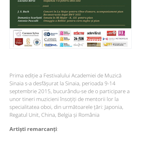
Prima ediție a Festivalului Academiei de Muzică
Sinaia s-a desfășurat la Sinaia, perioada 9-14
septembrie 2015, bucurându-se de o participare a
unor tineri muzicieni însoțiți de mentorii lor la
specialitatea oboi, din următoarele țări: Japonia,
Regatul Unit, China, Belgia și România
Artiști remarcanți
: