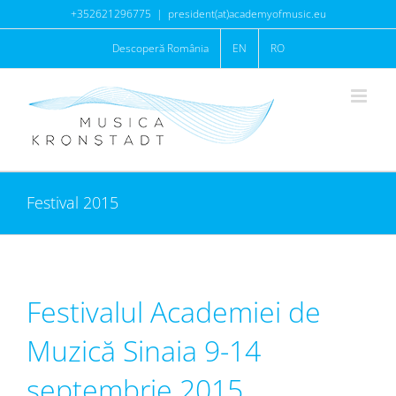
Skip
+352621296775
|
president(at)academyofmusic.eu
to
Descoperă România
EN
RO
content
Festival 2015
Festivalul Academiei de
Muzică Sinaia 9-14
septembrie 2015