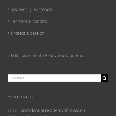
Sponsori şi Parteneri
Termeni şi condiţii
Protectia datelor
Ediții precedente Festival și Academie
Cautare...
CONTACT RAPID
Email:
president(at)academyofmusic.eu